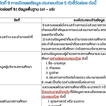
้วัดที่ 9 การเปิดเผยข้อมูล ประกอบด้วย 5 ตัวชี้วัดย่อย ดังนี้
้วัดย่อยที่ 9.1 ข้อมูลพื้นฐาน (o1 – o5)
ข้อที่
องค์ประกอบด้านข้อมูล
1) แสดงแผนผังโครงสร้างการแบ่งส่วนราชกา
ตำแหน่งที่สำคัญและการแบ่งส่วนงานภายใน ยกตัว
แผนกวิชาเป็นต้น
รงสร้าง และอำนาจหน้าที่
2) แสดงข้อมูลหน้าที่และอำนาจของสถานศึกษา
เช่น คำสั่งมอบหมายหน้าที่ของสถานศึกษา ระเบ
กรรมการการอาชีวศึกษา ว่าด้วยการบริหารสถานศ
แสดงข้อมูลของผู้อำนวยการสถานศึกษาและรอ
ศึกษา
อย่างน้อยประกอบด้วย
ดังนี้
1. ชื่อ-นามสกุล
อมูลผู้บริหารสถานศึกษา
2. ตำแหน่ง
3. รูปถ่าย
4. ช่องทางการติดต่อโดยตรง เช่น หมายเลขโทร
E-mail เป็นต้น (อย่างน้อยหนึ่งช่องทาง)
แสดงแผนพัฒนาสถานศึกษาที่มีระยะมากกว่า 1 ป
ปีงบประมาณปัจจุบัน
ที่มีข้อมูลรายละเอียดของ
ประกอบด้วย
ดังนี้
ผนพัฒนาสถานศึกษา
1. ยุทธศาสตร์ หรือ แนวทาง