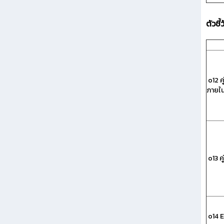
ตัวชี้
o12 ค
ภายใ
o13 ค
o14 E