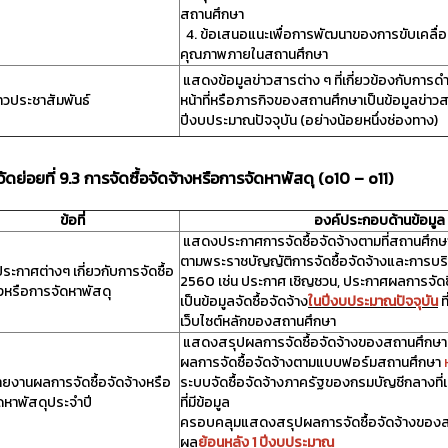
สถานศึกษา
4. ข้อเสนอแนะเพื่อการพัฒนาของการขับเคลื่
คุณภาพภายในสถานศึกษา
แสดงข้อมูลข่าวสารต่าง ๆ ที่เกี่ยวข้องกับการ
าวประชาสัมพันธ์
หน้าที่หรือภารกิจของสถานศึกษาเป็นข้อมูลข่าวสาร
ปีงบประมาณปัจจุบัน (อย่างน้อยหนึ่งช่องทาง)
้วัดย่อยที่ 9.3 การจัดซื้อจัดจ้างหรือการจัดหาพัสดุ (o10 – o11)
ข้อที่
องค์ประกอบด้านข้อมูล
แสดงประกาศการจัดซื้อจัดจ้างตามที่สถานศึกษ
ตามพระราชบัญญัติการจัดซื้อจัดจ้างและการบร
ระกาศต่างๆ เกี่ยวกับการจัดซื้อ
2560 เช่น ประกาศ เชิญชวน, ประกาศผลการจัดซื้
างหรือการจัดหาพัสดุ
เป็นข้อมูลจัดซื้อจัดจ้าง
ในปีงบประมาณปัจจุบัน
ท
เว็บไซต์หลักของสถานศึกษา
แสดงสรุปผลการจัดซื้อจัดจ้างของสถานศึกษาที่
ผลการจัดซื้อจัดจ้างตามแบบฟอร์มสถานศึกษา
ายงานผลการจัดซื้อจัดจ้างหรือ
ระบบจัดซื้อจัดจ้างภาครัฐของกรมบัญชีกลางที่
ดหาพัสดุประจำปี
ที่มีข้อมูล
ครอบคลุมแสดงสรุปผลการจัดซื้อจัดจ้างของส
ผล
ย้อนหลัง 1 ปีงบประมาณ