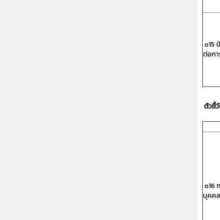
o15 ข
ต่อกา
ตัวชี
o16 
บุคค