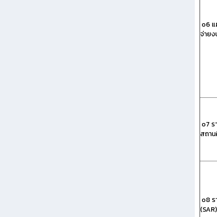
o6 แผ
จ่าย
o7 ร
สถานศ
o8 ร
(SAR)