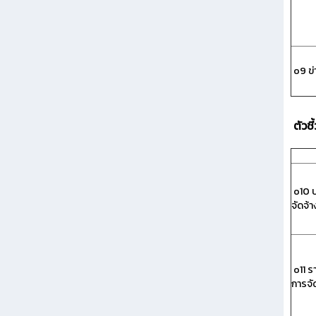
o9 ข่
ตัวชี
o10 ป
จัดจ้
o11 ร
การจั