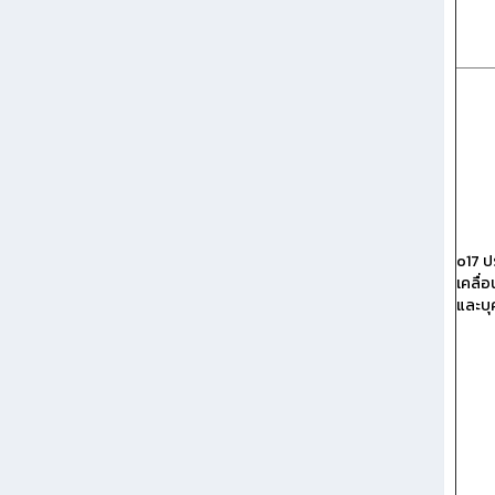
o17 ป
เคลื่
และบุ