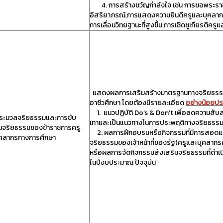
4. การสร้างขวัญกำลังใจ เช่น การขอพระราช
อิสริยาภรณ์,การแสดงความยินดีครูและบุคลากร
การเลื่อนวิทยฐานะที่สูงขึ้น,การเชิดชูเกียรติครู
แสดงผลการเสริมสร้างมาตรฐานทางจริยธรรมใ
อาชีวศึกษา โดยต้องมีรายละเอียด
อย่างน้อยป
1. แนวปฏิบัติ Do’s & Don’t เพื่อลดความสับส
ระมวลจริยธรรมและการขับ
เทาและเป็นแนวทางในการประพฤติทางจริยธรร
อนจริยธรรมของข้าราชการครู
2. ผลการฝึกอบรมหรือกิจกรรมที่มีการสอดแ
คลากรทางการศึกษา
จริยธรรมของเจ้าหน้าที่ของรัฐ(ครูและบุคลากร
หรือผลการจัดกิจกรรมส่งเสริมจริยธรรมที่ดำ
ในปีงบประมาณ ปัจจุบัน